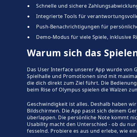
Schnelle und sichere Zahlungsabwicklun
Integrierte Tools für verantwortungsvoll
Push-Benachrichtigungen für persönlic
Demo-Modus für viele Spiele, inklusive 
Warum sich das Spiele
Das User Interface unserer App wurde von Gr
Spielhalle und Promotionen sind mit maximal
die dich direkt zum Ziel führt. Die Bedienun
beim Rise of Olympus spielen die Walzen zu
Geschwindigkeit ist alles. Deshalb haben wi
Bildschirmen. Die App passt sich deinem Ge
überlappen. Die persönliche Note kommt nicht
Usability macht den Unterschied - ob du nur 
fesselnd. Probiere es aus und erlebe, wie ei