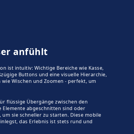
er anfühlt
 ist intuitiv: Wichtige Bereiche wie Kasse,
zügige Buttons und eine visuelle Hierarchie,
ten wie Wischen und Zoomen - perfekt, um
 für flüssige Übergänge zwischen den
e Elemente abgeschnitten sind oder
 um sie schneller zu starten. Diese mobile
nlegst, das Erlebnis ist stets rund und