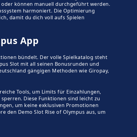
n oder können manuell durchgeführt werden.
iebssystem harmoniert. Die Optimierung
ch, damit du dich voll aufs Spielen
mpus App
ktionen bündelt. Der volle Spielkatalog steht
ympus Slot mit all seinen Bonusrunden und
 Deutschland gängigen Methoden wie Giropay,
reiche Tools, um Limits für Einzahlungen,
 sperren. Diese Funktionen sind leicht zu
gungen, um keine exklusiven Promotionen
ere den Demo Slot Rise of Olympus aus, um