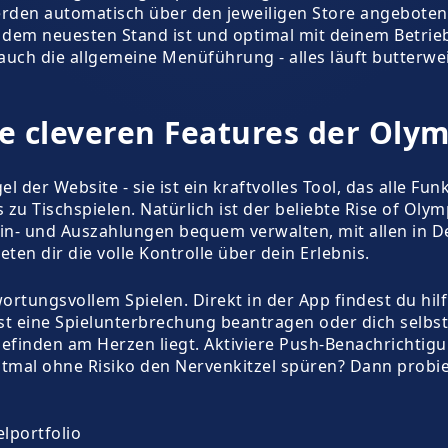
rden automatisch über den jeweiligen Store angebote
uf dem neuesten Stand ist und optimal mit deinem Betr
 auch die allgemeine Menüführung - alles läuft butterwei
ie cleveren Features der Oly
l der Website - sie ist ein kraftvolles Tool, das alle Fun
 zu Tischspielen. Natürlich ist der beliebte Rise of Ol
t Ein- und Auszahlungen bequem verwalten, mit allen in
eten dir die volle Kontrolle über dein Erlebnis.
rtungsvollem Spielen. Direkt in der App findest du hilf
st eine Spielunterbrechung beantragen oder dich selbst
befinden am Herzen liegt. Aktiviere Push-Benachrichti
stmal ohne Risiko den Nervenkitzel spüren? Dann probi
lportfolio