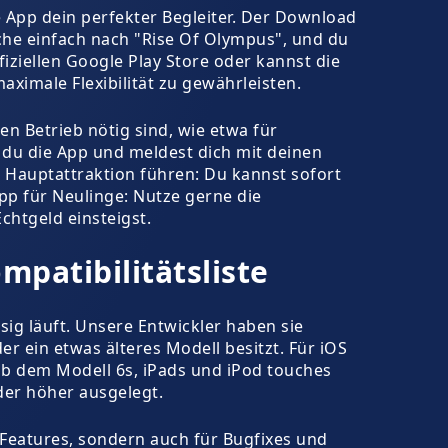
App dein perfekter Begleiter. Der Download
suche einfach nach "Rise Of Olympus", und du
fiziellen Google Play Store oder kannst die
ximale Flexibilität zu gewährleisten.
en Betrieb nötig sind, wie etwa für
t du die App und meldest dich mit deinen
 Hauptattraktion führen: Du kannst sofort
ipp für Neulinge: Nutze gerne die
chtgeld einsteigst.
mpatibilitätsliste
sig läuft. Unsere Entwickler haben sie
der ein etwas älteres Modell besitzt. Für iOS
ab dem Modell 6s, iPads und iPod touches
der höher ausgelegt.
 Features, sondern auch für Bugfixes und