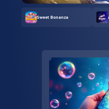
Sweet Bonanza