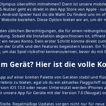
Olympus überallhin mitnehmen? Dann ist unsere mobile 
iOS-Nutzer geht es direkt in den App Store von Apple - 
s Android-Spieler hast du die Wahl: Du findest uns im of
Website beziehen. Diese Option bieten wir an, um dir ma
den üblichen Berechtigungen, die für einen reibungslos
dung. Sobald die Installation abgeschlossen ist, öffnes
ein neues Konto. Dein erster Schritt könnte direkt zum
n der Grafik und den Features begeistern lassen. Ein T
um das Spiel risikofrei kennenzulernen, bevor du mit E
m Gerät? Hier ist die volle Ko
p auf einer breiten Palette von Geräten stabil und flüs
rlebnis zu bieten, egal ob du ein aktuelles Flaggschiff o
rsion iOS 13.0 oder neuer. Unterstützt werden iPhones 
st unsere App für Geräte mit der Version 7.0 (Nougat) o
 Stelle. Regelmäßige Updates sorgen nicht nur für neue