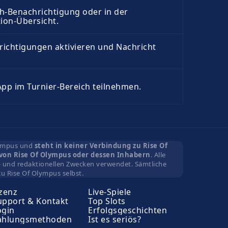
h-Benachrichtigung oder in der
ion-Übersicht.
ichtigungen aktivieren und Nachricht
App im Turnier-Bereich teilnehmen.
Olympus und
steht in keiner Verbindung zu Rise Of
 von Rise Of Olympus oder dessen Inhabern
. Alle
- und redaktionellen Zwecken verwendet. Sämtliche
u Rise Of Olympus selbst.
izenz
Live-Spiele
upport & Kontakt
Top Slots
ogin
Erfolgsgeschichten
ahlungsmethoden
Ist es seriös?